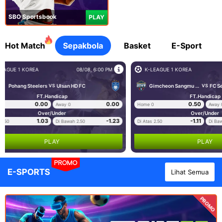
SBO Sportsbook
PLAY
Hot Match
Sepakbola
Basket
E-Sport
K-LEAGUE 1 KOREA
08/08, 6:00 PM
K-LEAGUE 1 KOREA
Gimcheon Sangmu FC
VS
FC Seoul
FT.Handicap
F
0.50
-0.50
-0
Home 0
Away 0
Home 0
Over/Under
O
-1.11
-1.06
-1
Di Atas 2.50
Di Bawah 2.50
Di Atas 2.50
PLAY
PROMO
E-SPORTS
Lihat Semua
PROMO