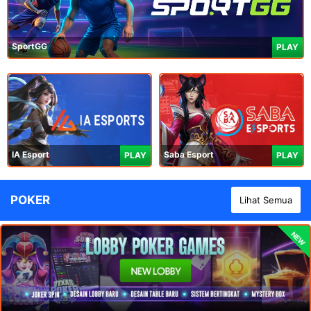
SportGG
PLAY
IA Esport
Saba Esport
PLAY
PLAY
POKER
Lihat Semua
NEW