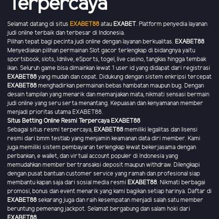
Terpercaya
Selamat datang di situs
EXABET88
atau
EXABET
. Platform penyedia layanan
judi online terbaik dan terbesar di Indonesia.
Pilihan tepat bagi pecinta judi online dengan layanan berkualitas.
EXABET88
Menyediakan pilihan permainan Slot gacor terlengkap di bidangnya yaitu
sportsbook, slots, Idnlive, eSports, togel, live casino, tangkas hingga tembak
ikan. Seluruh game bisa dimainkan lewat 1 user id yang didapat dari registrasi
EXABET88
yang mudah dan cepat. Didukung dengan sistem enkripsi tercepat
EXABET88
menghadirkan permainan bebas hambatan maupun bug. Dengan
desain tampilan yang menarik dan memanjakan mata, nikmati sensasi bermain
judi online yang seru serta menantang. Kepuasan dan kenyamanan member
menjadi prioritas utama EXABET88.
Situs Betting Online Resmi Terpercaya EXABET88
Sebagai situs resmi terpercaya,
EXABET88
memiliki legalitas dan lisensi
resmi dari bmm testlab yang menjamin keamanan data diri member. Kami
juga memiliki sistem pembayaran terlengkap lewat bekerjasama dengan
perbankan, e wallet, dan virtual account populer di Indonesia yang
memudahkan member bertransaksi deposit maupun withdraw. Dilengkapi
dengan pusat bantuan customer service yang ramah dan profesional siap
membantu kapan saja dari sosial media resmi
EXABET88
. Nikmati berbagai
promosi, bonus dan event menarik yang kami bagikan setiap harinya. Daftar di
EXABET88
sekarang juga dan raih kesempatan menjadi salah satu member
beruntung pemenang jackpot. Selamat bergabung dan salam hoki dari
EXABET88
.