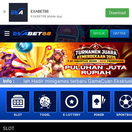
×
EXABET88
Download
EXABET88 Mobile App
MASUK
DAFTAR
ames terbaru GameCuan Eksklusif hanya di EXABET88 , 100
Info :
SLOT
TOGEL
E-LOTTERY
POKER
SPORTBO
SLOT