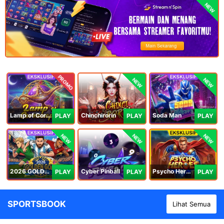
NEW
PROMO
NEW
NEW
Lamp of Cornucopia
Chinchirorin
Soda Man
PLAY
PLAY
PLAY
NEW
NEW
NEW
2026 GOLDEN GOAL RUSH
Cyber Pinball
Psycho Heroes
PLAY
PLAY
PLAY
SPORTSBOOK
Lihat Semua