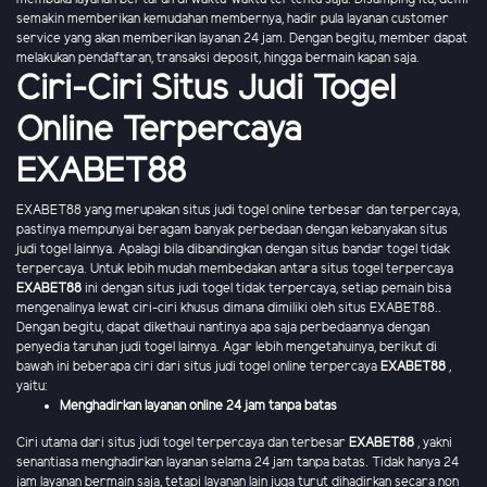
semakin memberikan kemudahan membernya, hadir pula layanan customer
service yang akan memberikan layanan 24 jam. Dengan begitu, member dapat
melakukan pendaftaran, transaksi deposit, hingga bermain kapan saja.
Ciri-Ciri Situs Judi Togel
Online Terpercaya
EXABET88
EXABET88 yang merupakan situs judi togel online terbesar dan terpercaya,
pastinya mempunyai beragam banyak perbedaan dengan kebanyakan situs
judi togel lainnya. Apalagi bila dibandingkan dengan situs bandar togel tidak
terpercaya. Untuk lebih mudah membedakan antara situs togel terpercaya
EXABET88
ini dengan situs judi togel tidak terpercaya, setiap pemain bisa
mengenalinya lewat ciri-ciri khusus dimana dimiliki oleh situs EXABET88..
Dengan begitu, dapat dikethaui nantinya apa saja perbedaannya dengan
penyedia taruhan judi togel lainnya. Agar lebih mengetahuinya, berikut di
bawah ini beberapa ciri dari situs judi togel online terpercaya
EXABET88
,
yaitu:
Menghadirkan layanan online 24 jam tanpa batas
Ciri utama dari situs judi togel terpercaya dan terbesar
EXABET88
, yakni
senantiasa menghadirkan layanan selama 24 jam tanpa batas. Tidak hanya 24
jam layanan bermain saja, tetapi layanan lain juga turut dihadirkan secara non