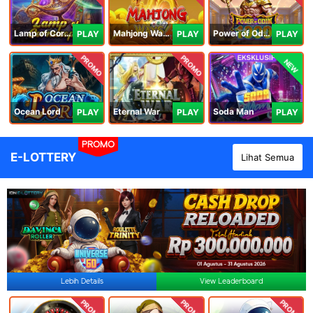
Lamp of Cornucopia
Mahjong Ways IV
Power of Odin 1000
PLAY
PLAY
PLAY
PROMO
PROMO
NEW
Ocean Lord
Eternal War
Soda Man
PLAY
PLAY
PLAY
PROMO
E-LOTTERY
Lihat Semua
Lebih Details
View Leaderboard
PROMO
PROMO
PROMO