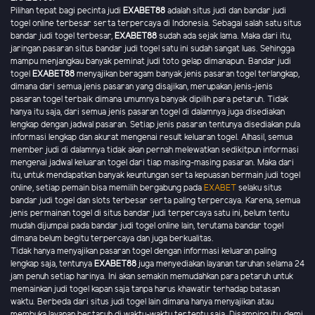
Pilihan tepat bagi pecinta judi
EXABET88
adalah situs judi dan bandar judi
togel online terbesar serta terpercaya di Indonesia. Sebagai salah satu situs
bandar judi togel terbesar,
EXABET88
sudah ada sejak lama. Maka dari itu,
jaringan pasaran situs bandar judi togel satu ini sudah sangat luas. Sehingga
mampu menjangkau banyak peminat judi toto gelap dimanapun. Bandar judi
togel
EXABET88
menyajikan beragam banyak jenis pasaran togel terlangkap,
dimana dari semua jenis pasaran yang disajikan, merupakan jenis-jenis
pasaran togel terbaik dimana umumnya banyak dipilih para petaruh. Tidak
hanya itu saja, dari semua jenis pasaran togel di dalamnya juga disediakan
lengkap dengan jadwal pasaran. Setiap jenis pasaran tentunya disediakan pula
informasi lengkap dan akurat mengenai result keluaran togel. Alhasil, semua
member judi di dalamnya tidak akan pernah melewatkan sedikitpun informasi
mengenai jadwal keluaran togel dari tiap masing-masing pasaran. Maka dari
itu, untuk mendapatkan banyak keuntungan serta kepuasan bermain judi togel
online, setiap pemain bisa memilih bergabung pada
EXABET
selaku situs
bandar judi togel dan slots terbesar serta paling terpercaya. Karena, semua
jenis permainan togel di situs bandar judi terpercaya satu ini, belum tentu
mudah dijumpai pada bandar judi togel online lain, terutama bandar togel
dimana belum begitu terpercaya dan juga berkualitas.
Tidak hanya menyajikan pasaran togel dengan informasi keluaran paling
lengkap saja, tentunya
EXABET88
juga menyediakan layanan taruhan selama 24
jam penuh setiap harinya. Ini akan semakin memudahkan para petaruh untuk
memainkan judi togel kapan saja tanpa harus khawatir terhadap batasan
waktu. Berbeda dari situs judi togel lain dimana hanya menyajikan atau
membuka layanan bertaruh di waktu-waktu tertentu saja. Disamping itu, demi