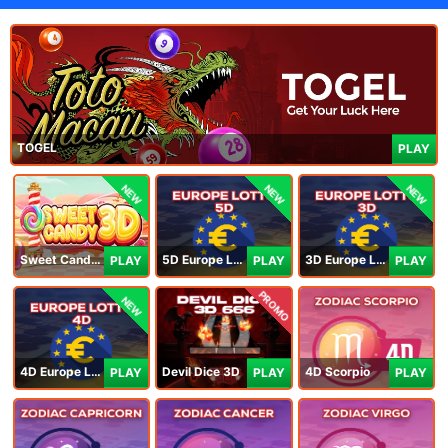
TOGEL
PLAY
NEW
NEW
NEW
Sweet Candy 3D
5D Europe Lotto
3D Europe Lotto
PLAY
PLAY
PLAY
PROMO
NEW
4D Europe Lotto
Devil Dice 3D
4D Scorpio
PLAY
PLAY
PLAY