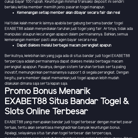
cukup bayar 100 rupiah. Keuntungan minimal transaksi deposit ini sendiri
berlaku ketika member memilih jenis pasaran togel manapun.
Kemenangan setiap member akan dibayar secara fair dan real
Hal tidak kalah menarik lainnya apabila bergabung bersama bandar togel
EXABET88 adalah menyediakan taruhan judi togel yang fair. Artinya, tidak ada
manipulasi ataupun kecurangan apapun dalam permainannya. Bahkan, semua
kemenangan member pasti akan agen bayar secara real.
Dapat diakses melalui berbagai macam perangkat apapun
Berikutnya, kelebihan lain yang juga ada di situs bandar judi togel EXABET88
terpercaya adalah permainannya dapat diakses melalui berbagai macam
perangkat apappun. Pasalnya, dengan sistem taruhan terbaik serta paling
inovatif, memungkinkan permainannya support di segala perangkat. Dengan
begitu, para member dapat memainkan judi togel apapun lebih mudah
dilakukan dimana saja serta kapan saja.
Promo Bonus Menarik
EXABET88 Situs Bandar Togel &
Slots Online Terbesar
EXABET88 yang merupakan bandar judi togel terbesar dengan market pasar
terluas, tentu akan senantiasa menghadirkan banyak keuntungan bonus.
Apalagi, selayaknya situs taruhan togel terbesar dan terpercaya,